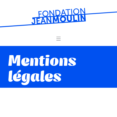
La Fondation
Mentions
Prêts
légales
Résidences de vacances
Séjours jeunes
Loisirs