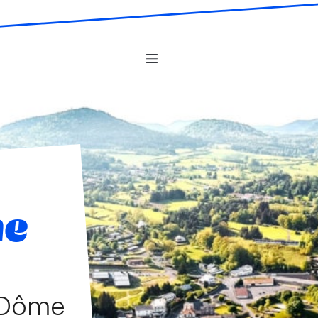
ne
-Dôme