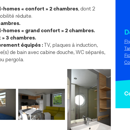
l-homes « confort » 2 chambres
, dont 2
ilité réduite.
hambres.
l-homes « grand confort » 2 chambres.
D
 » 3 chambres.
Fl
èrement équipés :
TV, plaques à induction,
Ta
lle(s) de bain avec cabine douche, WC séparés,
Fi
ou pergola.
Co
C