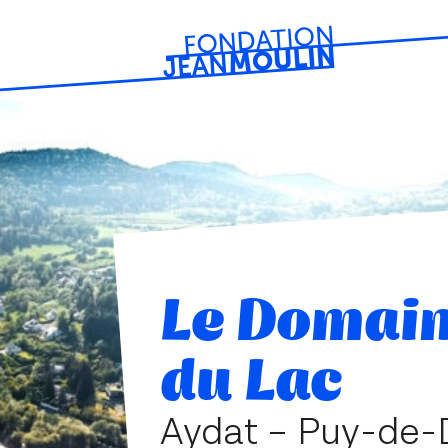
Le Domai
du Lac
Aydat – Puy-de