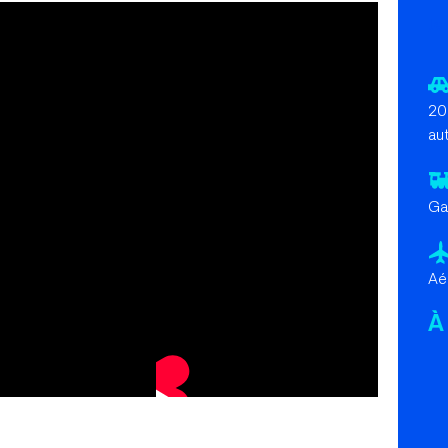
le
20
aut
Ga
Aé
À