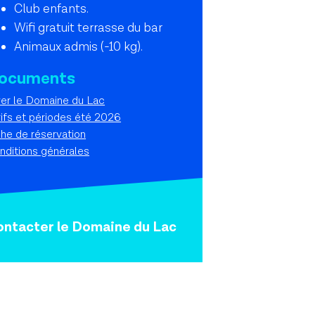
Club enfants.
Wifi gratuit terrasse du bar
Animaux admis (-10 kg).
ocuments
yer le Domaine du Lac
rifs et périodes été 2026
che de réservation
nditions générales
ontacter le Domaine du Lac