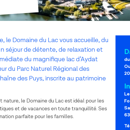
e, le Domaine du Lac vous accueille, du
n séjour de détente, de relaxation et
D
mmédiate du magnifique lac d’Aydat
du
Ou
cœur du Parc Naturel Régional des
20
haîne des Puys, inscrite au patrimoine
I
Le
nature, le Domaine du Lac est idéal pour les
Fo
Sa
utiques et de vacances en toute tranquillité. Ses
63
ation parfaite pour les familles.
Té