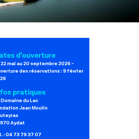
ates d’ouverture
 22 mai au 20 septembre 2026 -
verture des réservations : 9 février
26
nfos pratiques
 Domaine du Lac
ndation Jean Moulin
uteyras
970 Aydat
l. : 04 73 79 37 07