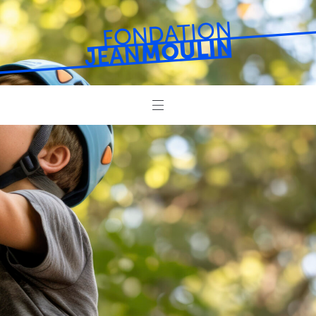
La Fondation
Prêts
Résidences de vacances
Séjours jeunes
Loisirs