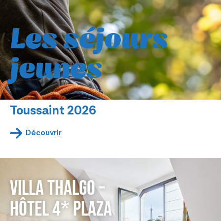
Restaurants
Les séjours
Crèches
jeunes
Toussaint 2026
Découvrir
VILLA THALGO –
HÔTEL 4* PLAZA