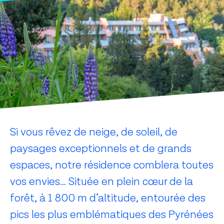
Restaurants
Crèches
Si vous rêvez de neige, de soleil, de
paysages exceptionnels et de grands
espaces, notre résidence comblera toutes
vos envies… Située en plein cœur de la
forêt, à 1 800 m d’altitude, entourée des
pics les plus emblématiques des Pyrénées