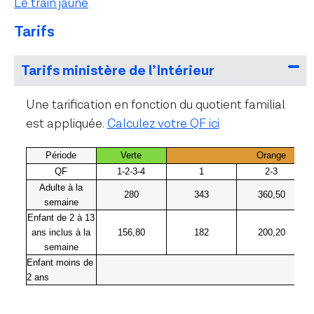
Le train jaune
Tarifs
Tarifs ministère de l’Intérieur
Une tarification en fonction du quotient familial
est appliquée.
Calculez votre QF ici
Période
Verte
Orange
QF
1-2-3-4
1
2-3
Adulte à la
280
343
360,50
semaine
Enfant de 2 à 13
ans inclus à la
156,80
182
200,20
semaine
Enfant moins de
2 ans