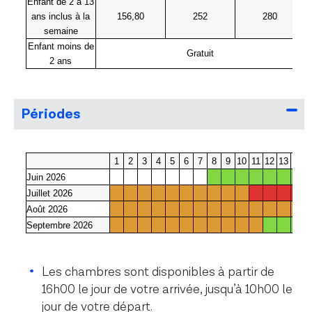
Enfant de 2 à 13
ans inclus à la
156,80
252
280
semaine
Enfant moins de
Gratuit
2 ans
Périodes
1
2
3
4
5
6
7
8
9
10
11
12
13
14
1
Juin 2026
Juillet 2026
Août 2026
Septembre 2026
Les chambres sont disponibles à partir de
16h00 le jour de votre arrivée, jusqu’à 10h00 le
jour de votre départ.