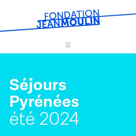
La Fondation
Prêts
Séjours
Résidences de vacances
Pyrénées
Séjours jeunes
été 2024
Loisirs