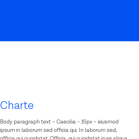
Charte
Body paragraph text – Caecilia – 16px – eiusmod
ipsum in laborum sed officia qui. In laborum sed,
officia qui cupidatat. Officia, qui cupidatat irure aliqua.